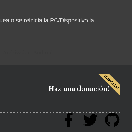
ea o se reinicia la PC/Dispositivo la
!GRACIAS!
Haz una donación!
F
T
G