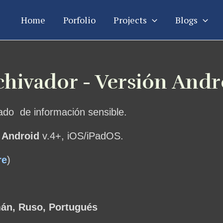
Home
Porfolio
Projects
Blogs
chivador - Versión Andr
ado de información sensible.
,
Android
v.4+, iOS/iPadOS.
re
)
mán, Ruso, Portugués