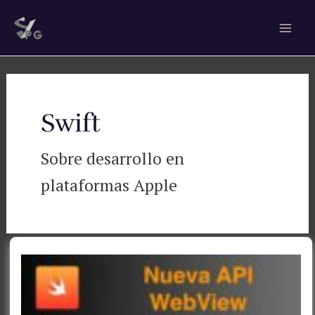
Ir
Paginación
Mai
al
de
Men
contenido
entradas
Swift
Sobre desarrollo en
plataformas Apple