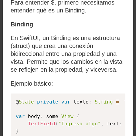
Para entender
$
, primero necesitamos
entender qué es un
Binding
.
Binding
En SwiftUI, un
Binding
es una estructura
(struct) que crea una conexión
bidireccional entre una propiedad y una
vista. Permite que los cambios en la vista
se reflejen en la propiedad, y viceversa.
Ejemplo básico:
@
State
private
var
 texto
:
String
=
"Hol
var
 body
:
 some 
View
{
TextField
(
"Ingresa algo"
,
 text
:
 $te
}