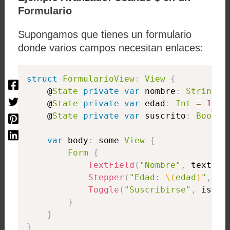
Formulario
Supongamos que tienes un formulario
donde varios campos necesitan enlaces:
struct
FormularioView
:
View
{
    @
State
private
var
 nombre
:
String
=
    @
State
private
var
 edad
:
Int
=
18
    @
State
private
var
 suscrito
:
Bool
=
var
 body
:
 some 
View
{
Form
{
TextField
(
"Nombre"
,
 text
:
 $
Stepper
(
"Edad: 
\(
edad
)
"
,
 va
Toggle
(
"Suscribirse"
,
 isOn
:
}
}
}