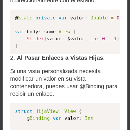
bidireccionalmente con el estado.
@
State
private
var
 valor
:
Double
=
0.5
var
 body
:
 some 
View
{
Slider
(
value
:
 $valor
,
in
:
0
.
.
.
1
)
}
2.
Al Pasar Enlaces a Vistas Hijas
:
Si una vista personalizada necesita
modificar un valor en su vista
contenedora, puedes usar
@Binding
para
recibir un enlace.
struct
HijaView
:
View
{
    @
Binding
var
 valor
:
Int