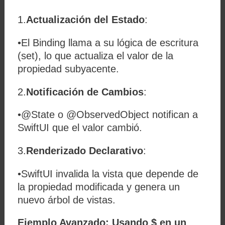
1.
Actualización del Estado
:
•El
Binding
llama a su lógica de escritura
(
set
), lo que actualiza el valor de la
propiedad subyacente.
2.
Notificación de Cambios
:
•
@State
o
@ObservedObject
notifican a
SwiftUI que el valor cambió.
3.
Renderizado Declarativo
:
•SwiftUI invalida la vista que depende de
la propiedad modificada y genera un
nuevo árbol de vistas.
Ejemplo Avanzado: Usando $ en un