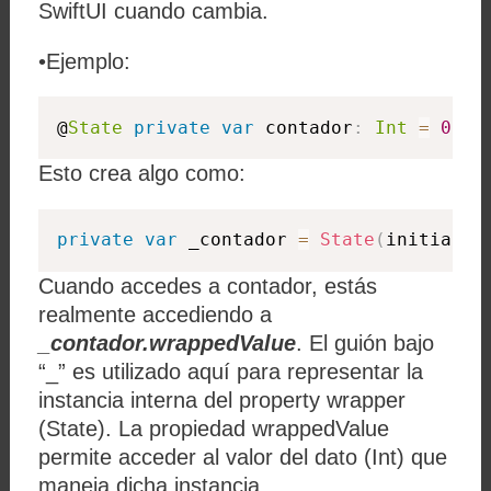
SwiftUI cuando cambia.
•Ejemplo:
@
State
private
var
 contador
:
Int
=
0
Esto crea algo como:
private
var
 _contador 
=
State
(
initialVa
Cuando accedes a
contador
, estás
realmente accediendo a
_contador.wrappedValue
. El guión bajo
“_” es utilizado aquí para representar la
instancia interna del property wrapper
(State). La propiedad wrappedValue
permite acceder al valor del dato (Int) que
maneja dicha instancia.