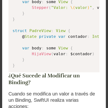
var
 body
:
 some 
View
{
Stepper
(
"Valor: 
\(
valor
)
"
,
 valu
}
}
struct
PadreView
:
View
{
    @
State
private
var
 contador
:
Int
=
var
 body
:
 some 
View
{
HijaView
(
valor
:
 $contador
)
}
}
¿Qué Sucede al Modificar un
Binding?
Cuando se modifica un valor a través de
un
Binding
, SwiftUI realiza varias
acciones: