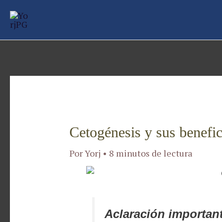
Ir
Navegación
al
de
contenido
entradas
Cetogénesis y sus benefic
Por
Yorj
•
8 minutos de lectura
Aclaración importan