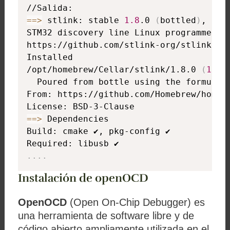
==
>
 stlink: stable 
1.8
.0 
(
bottled
)
, HEAD
STM32 discovery line Linux programmer

https://github.com/stlink-org/stlink

Installed

/opt/homebrew/Cellar/stlink/1.8.0 
(
107
 
  Poured from bottle using the formulae
From: https://github.com/Homebrew/homebr
==
>
 Dependencies

Build: cmake ✔, pkg-config ✔

..
..
Instalación de openOCD
OpenOCD
(Open On-Chip Debugger) es
una herramienta de software libre y de
código abierto ampliamente utilizada en el