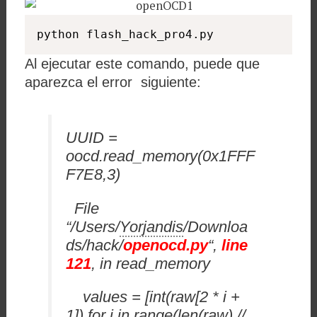
python flash_hack_pro4.py
Al ejecutar este comando, puede que
aparezca el error siguiente:
UUID =
oocd.read_memory(0x1FFF
F7E8,3)
File
“/Users/
Yorjandis
/Downloa
ds/hack/
openocd.py
“,
line
121
, in read_memory
values = [int(raw[2 * i +
1]) for i in range(len(raw) //