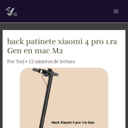
Ir
Navegación
Mai
al
de
Men
contenido
entradas
hack patinete xiaomi 4 pro 1.ra
Gen en mac M2
Por
Yorj
•
12 minutos de lectura