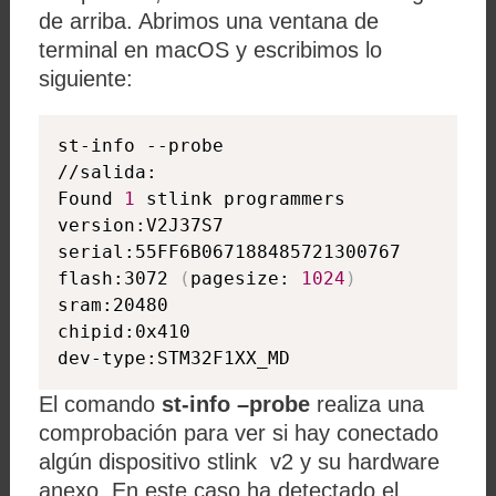
de arriba. Abrimos una ventana de
terminal en macOS y escribimos lo
siguiente:
st-info --probe

//salida:

Found 
1
 stlink programmers

version:V2J37S7

serial:55FF6B067188485721300767

flash:3072 
(
pagesize: 
1024
)
sram:20480

chipid:0x410

dev-type:STM32F1XX_MD
El comando
st-info –probe
realiza una
comprobación para ver si hay conectado
algún dispositivo stlink v2 y su hardware
anexo. En este caso ha detectado el