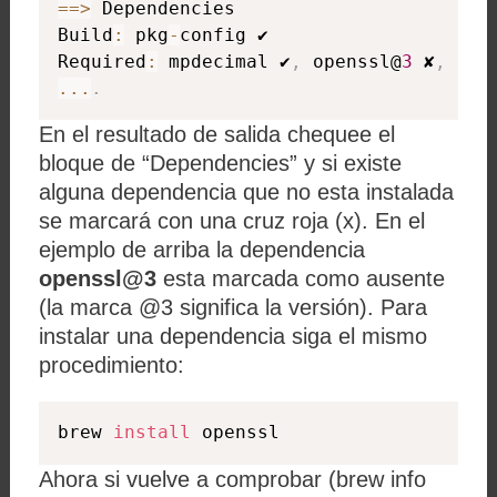
==
>
 Dependencies

Build
:
 pkg
-
config ✔

Required
:
 mpdecimal ✔
,
 openssl@
3
 ✘
,
 sql
...
.
En el resultado de salida chequee el
bloque de “Dependencies” y si existe
alguna dependencia que no esta instalada
se marcará con una cruz roja (x). En el
ejemplo de arriba la dependencia
openssl@3
esta marcada como ausente
(la marca @3 significa la versión). Para
instalar una dependencia siga el mismo
procedimiento:
brew 
install
 openssl
Ahora si vuelve a comprobar (brew info