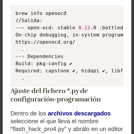
brew info openocd

==
>
 open-ocd: stable 
0.12
.0 
(
bottled
)
, H
On-chip debugging, in-system programming
..
==
>
 Dependencies

Build: pkg-config ✔

..
.
Ajuste del fichero *.py de
configuración-programación
Dentro de los
archivos descargados
seleccione el que lleva el nombre
“flash_hack_pro4.py” y abrálo en un editor