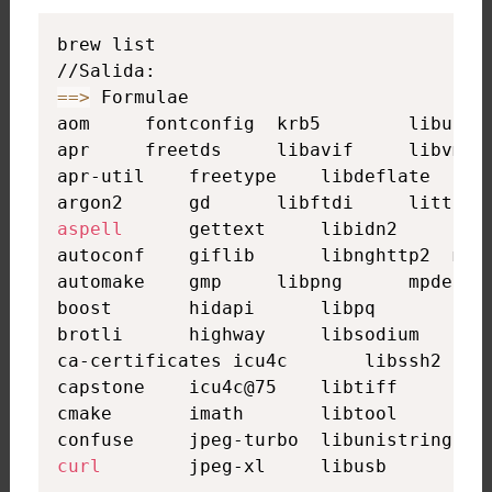
brew list

==
>
 Formulae

aom		fontconfig	krb5		libusb-compat	pkg-config

apr		freetds		libavif		libvmaf		python@3.13

apr-util	freetype	libdeflate	libzip		readline

aspell
		gettext		libidn2		lz4		sqlite

autoconf	giflib		libnghttp2	m4		stlink

automake	gmp		libpng		mpdecimal	tidy-html5

boost		hidapi		libpq		oniguruma	unixodbc

brotli		highway		libsodium	open-ocd	webp

ca-certificates	icu4c		libssh2		openexr		xz

capstone	icu4c@75	libtiff		openldap	zstd

cmake		imath		libtool		openssl@3

curl
		jpeg-xl		libusb		php
