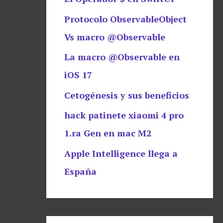
Protocolo ObservableObject
Vs macro @Observable
La macro @Observable en
iOS 17
Cetogénesis y sus beneficios
hack patinete xiaomi 4 pro
1.ra Gen en mac M2
Apple Intelligence llega a
España