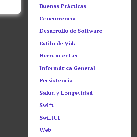
Buenas Prácticas
Concurrencia
Desarrollo de Software
Estilo de Vida
Herramientas
Informática General
Persistencia
Salud y Longevidad
Swift
SwiftUI
Web