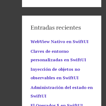
Entradas recientes
WebView Nativo en SwiftUI
Claves de entorno
personalizadas en SwiftUI
Inyección de objetos no
observables en SwiftUI
Administración del estado en
SwiftUI
El Operador $ en SwiftUI