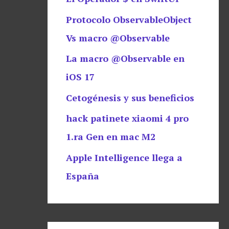
Protocolo ObservableObject
Vs macro @Observable
La macro @Observable en
iOS 17
Cetogénesis y sus beneficios
hack patinete xiaomi 4 pro
1.ra Gen en mac M2
Apple Intelligence llega a
España