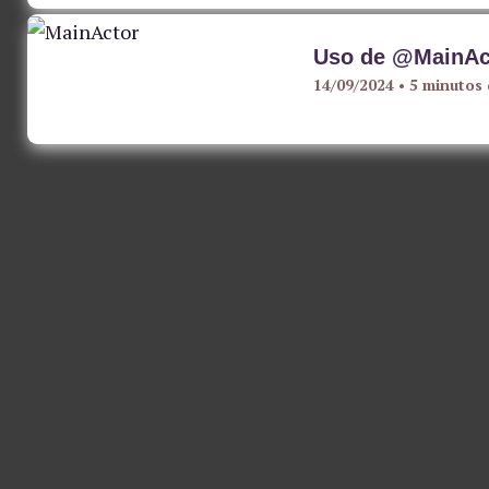
Uso de @MainAc
14/09/2024
•
5 minutos 