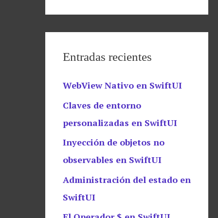
Entradas recientes
WebView Nativo en SwiftUI
Claves de entorno
personalizadas en SwiftUI
Inyección de objetos no
observables en SwiftUI
Administración del estado en
SwiftUI
El Operador $ en SwiftUI