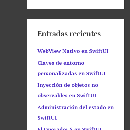
Entradas recientes
WebView Nativo en SwiftUI
Claves de entorno
personalizadas en SwiftUI
Inyección de objetos no
observables en SwiftUI
Administración del estado en
SwiftUI
El Operador $ en SwiftUI