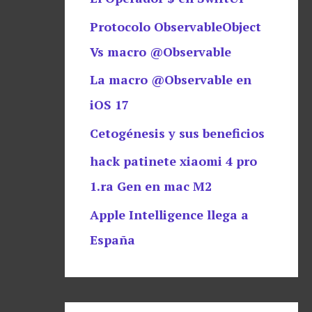
Protocolo ObservableObject
Vs macro @Observable
La macro @Observable en
iOS 17
Cetogénesis y sus beneficios
hack patinete xiaomi 4 pro
1.ra Gen en mac M2
Apple Intelligence llega a
España