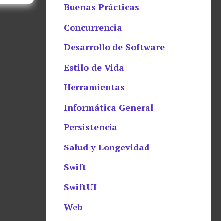
Buenas Prácticas
Concurrencia
Desarrollo de Software
Estilo de Vida
Herramientas
Informática General
Persistencia
Salud y Longevidad
Swift
SwiftUI
Web