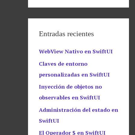
Entradas recientes
WebView Nativo en SwiftUI
Claves de entorno
personalizadas en SwiftUI
Inyección de objetos no
observables en SwiftUI
Administración del estado en
SwiftUI
El Operador $ en SwiftUI