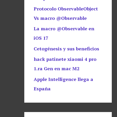
Protocolo ObservableObject
Vs macro @Observable
La macro @Observable en
iOS 17
Cetogénesis y sus beneficios
hack patinete xiaomi 4 pro
1.ra Gen en mac M2
Apple Intelligence llega a
España