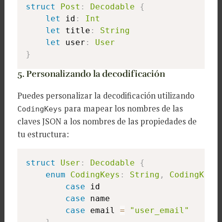
struct
Post
:
Decodable
{
let
 id
:
Int
let
 title
:
String
let
 user
:
User
}
5. Personalizando la decodificación
Puedes personalizar la decodificación utilizando
para mapear los nombres de las
CodingKeys
claves JSON a los nombres de las propiedades de
tu estructura:
struct
User
:
Decodable
{
enum
CodingKeys
:
String
,
CodingKey
case
 id

case
 name

case
 email 
=
"user_email"