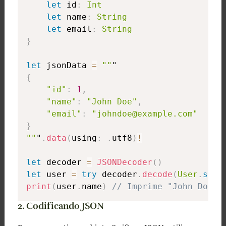
let
 id
:
Int
let
 name
:
String
let
 email
:
String
}
let
 jsonData 
=
""
{
"id"
:
1
,
"name"
:
"John Doe"
,
"email"
:
"johndoe@example.com"
}
""
"
.
data
(
using
:
.
utf8
)
!
let
 decoder 
=
JSONDecoder
(
)
let
 user 
=
try
 decoder
.
decode
(
User
.
self
print
(
user
.
name
)
// Imprime "John Doe"
2. Codificando JSON