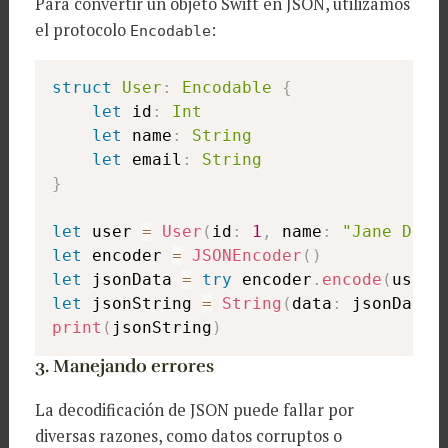
Para convertir un objeto Swift en JSON, utilizamos
el protocolo
:
Encodable
struct
User
:
Encodable
{
let
 id
:
Int
let
 name
:
String
let
 email
:
String
}
let
 user 
=
User
(
id
:
1
,
 name
:
"Jane Doe"
let
 encoder 
=
JSONEncoder
(
)
let
 jsonData 
=
try
 encoder
.
encode
(
user
)
let
 jsonString 
=
String
(
data
:
 jsonData
,
print
(
jsonString
)
3. Manejando errores
La decodificación de JSON puede fallar por
diversas razones, como datos corruptos o