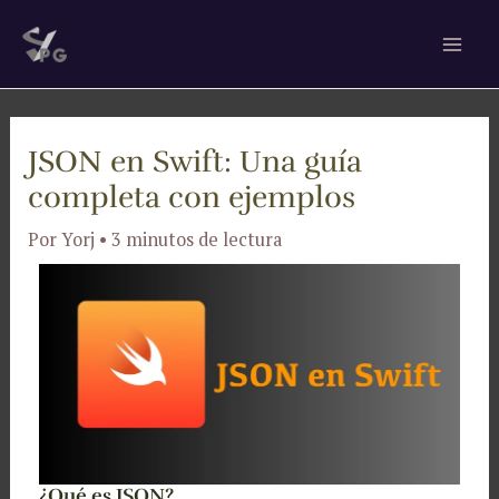
Ir
Navegación
Mai
al
de
Men
contenido
entradas
JSON en Swift: Una guía
completa con ejemplos
Por
Yorj
•
3 minutos de lectura
¿Qué es JSON?