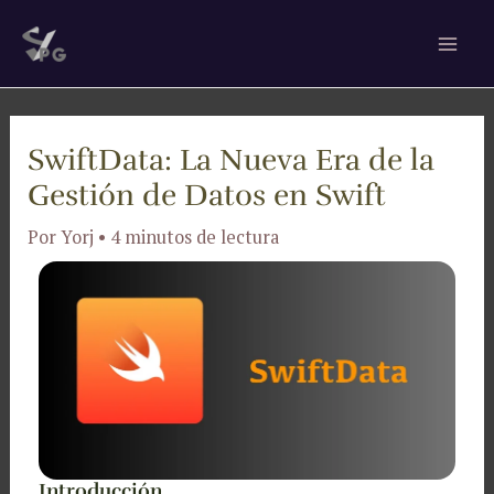
Ir
Navegación
Mai
al
de
Men
contenido
entradas
SwiftData: La Nueva Era de la
Gestión de Datos en Swift
Por
Yorj
•
4 minutos de lectura
Introducción