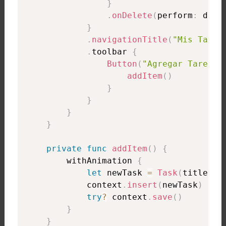
}
.
onDelete
(
perform
:
 dele
}
.
navigationTitle
(
"Mis Tarea
.
toolbar 
{
Button
(
"Agregar Tarea"
)
addItem
(
)
}
}
}
}
private
func
addItem
(
)
{
        withAnimation 
{
let
 newTask 
=
Task
(
title
:
"
            context
.
insert
(
newTask
)
try
?
 context
.
save
(
)
}
}