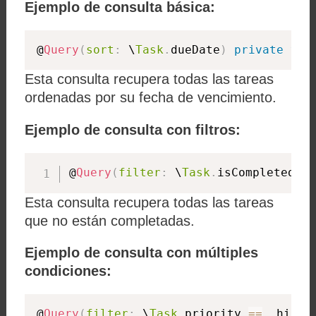
Ejemplo de consulta básica:
@
Query
(
sort
:
 \
Task
.
dueDate
)
private
var
Esta consulta recupera todas las tareas
ordenadas por su fecha de vencimiento.
Ejemplo de consulta con filtros:
@
Query
(
filter
:
 \
Task
.
isCompleted 
==
Esta consulta recupera todas las tareas
que no están completadas.
Ejemplo de consulta con múltiples
condiciones:
@
Query
(
filter
:
 \
Task
.
priority 
==
.
high 