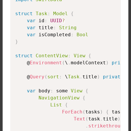
struct
Task
:
Model
{
var
 id
:
UUID
?
var
 title
:
String
var
 isCompleted
:
Bool
}
struct
ContentView
:
View
{
    @
Environment
(
\
.
modelContext
)
privat
    @
Query
(
sort
:
 \
Task
.
title
)
private
v
var
 body
:
 some 
View
{
NavigationView
{
List
{
ForEach
(
tasks
)
{
 task 
i
Text
(
task
.
title
)
.
strikethrough
(