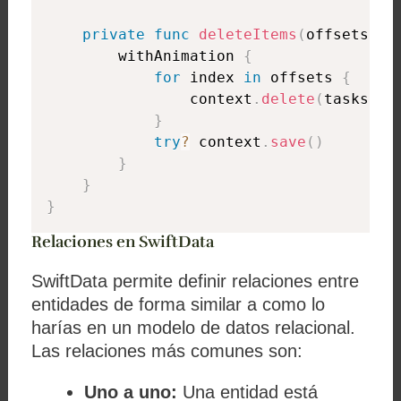
private
func
deleteItems
(
offsets
:
I
        withAnimation 
{
for
 index 
in
 offsets 
{
                context
.
delete
(
tasks
[
in
}
try
?
 context
.
save
(
)
}
}
}
Relaciones en SwiftData
SwiftData permite definir relaciones entre
entidades de forma similar a como lo
harías en un modelo de datos relacional.
Las relaciones más comunes son:
Uno a uno:
Una entidad está