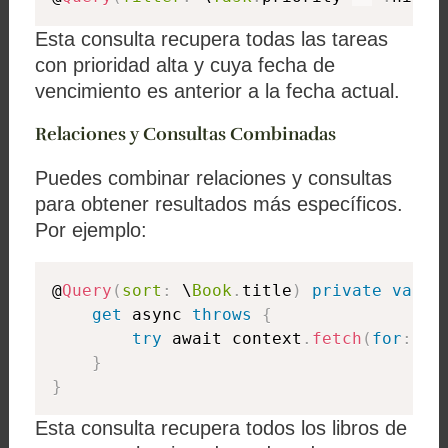
Esta consulta recupera todas las tareas
con prioridad alta y cuya fecha de
vencimiento es anterior a la fecha actual.
Relaciones y Consultas Combinadas
Puedes combinar relaciones y consultas
para obtener resultados más específicos.
Por ejemplo:
@
Query
(
sort
:
 \
Book
.
title
)
private
var
 b
get
 async 
throws
{
try
 await context
.
fetch
(
for
:
Bo
}
}
Esta consulta recupera todos los libros de