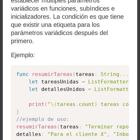
establecer múltiples parámetros
variádicos en funciones, subíndices e
inicializadores. La condición es que tiene
que existir una etiqueta para los
parámetros variádicos después del
primero.
Ejemplo:
func
resumirTareas
(
tareas
:
String
.
.
.
,
 d
let
 tareasUnidas 
=
ListFormatter
.
lo
let
 detallesUnidos 
=
ListFormatter
.
print
(
"
\(
tareas
.
count
)
 tareas compl
}
//ejemplo de uso:
resumirTareas
(
tareas
:
"Terminar reporte
detalles
:
"Para el cliente X"
,
"Inbox l