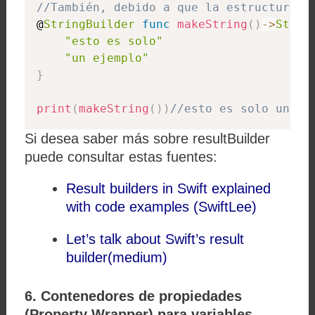
//También, debido a que la estructura h
@
StringBuilder
func
makeString
(
)
-
>
Strin
"esto es solo"
"un ejemplo"
}
print
(
makeString
(
)
)
//esto es solo un ej
Si desea saber más sobre resultBuilder
puede consultar estas fuentes:
Result builders in Swift explained
with code examples
(SwiftLee)
Let’s talk about Swift’s result
builder
(medium)
6. Contenedores de propiedades
(Property Wrapper) para variables