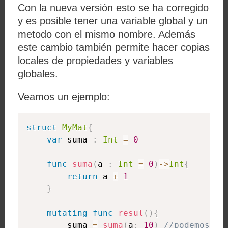
Con la nueva versión esto se ha corregido
y es posible tener una variable global y un
metodo con el mismo nombre. Además
este cambio también permite hacer copias
locales de propiedades y variables
globales.
Veamos un ejemplo:
struct
MyMat
{
var
 suma 
:
Int
=
0
func
suma
(
a 
:
Int
=
0
)
-
>
Int
{
return
 a 
+
1
}
mutating
func
resul
(
)
{
        suma 
=
suma
(
a
:
10
)
//podemos ha