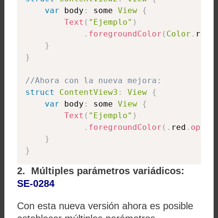
var
 body
:
 some 
View
{
Text
(
"Ejemplo"
)
.
foregroundColor
(
Color
.
red
.
}
}
//Ahora con la nueva mejora:
struct
ContentView3
:
View
{
var
 body
:
 some 
View
{
Text
(
"Ejemplo"
)
.
foregroundColor
(
.
red
.
opaci
}
}
2. Múltiples parámetros variádicos:
SE-0284
Con esta nueva versión ahora es posible