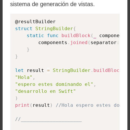
sistema de generación de vistas.
struct
StringBuilder
{
static
func
buildBlock
(
_
 components
        components
.
joined
(
separator
:
" 
}
}
let
 result 
=
StringBuilder
.
buildBlock
(
"Hola"
,
"espero estes dominando el"
,
"desarrollo en Swift"
)
print
(
result
)
//Hola espero estes domin
//_____________________