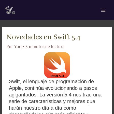
Ir
Navegación
Mai
al
de
Men
contenido
entradas
Novedades en Swift 5.4
Por
Yorj
•
3 minutos de lectura
Swift, el lenguaje de programación de
Apple, continúa evolucionando a pasos
agigantados. La versión 5.4 nos trae una
serie de características y mejoras que
harán nuestro día a día como