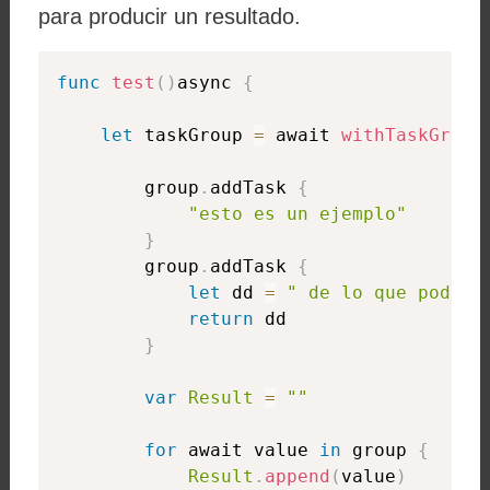
para producir un resultado.
func
test
(
)
async 
{
let
 taskGroup 
=
 await 
withTaskGroup
        group
.
addTask 
{
"esto es un ejemplo"
}
        group
.
addTask 
{
let
 dd 
=
" de lo que podemo
return
 dd

}
var
Result
=
""
for
 await value 
in
 group 
{
Result
.
append
(
value
)