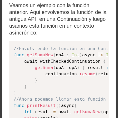
Veamos un ejemplo con la función
anterior. Aqui envolvemos la función de la
antigua API en una Continuación y luego
usamos esta función en un contexto
asíncrónico:
//Envolviendo la función en una Continu
func
getSumaNew
(
opA 
:
Int
)
async 
-
>
Int
{
    await withCheckedContinuation 
{
 con
getSuma
(
opA
:
 opA
)
{
 result 
in
            continuacion
.
resume
(
returni
}
}
}
//Ahora podemos llamar esta función de 
func
printResult
(
)
async
{
let
 result 
=
 await 
getSumaNew
(
opA
: