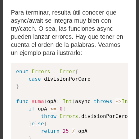
Para terminar, resulta útil conocer que
async/await se integra muy bien con
try/catch. O sea, las funciones async
pueden lanzar errores. Hay que tener en
cuenta el orden de la palabras. Veamos
un ejemplo para ilustrarlo:
enum
Errors
:
Error
{
case
}
func
suma
(
opA
:
Int
)
async 
throws
-
>
Int
{
if
 opA 
<=
0
{
throw
Errors
.
divisionPorCero

}
else
{
return
25
/
 opA

}