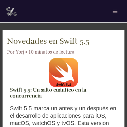
Ir
Navegación
Mai
al
de
Men
contenido
entradas
Novedades en Swift 5.5
Por
Yorj
•
10 minutos de lectura
Swift 5.5: Un salto cuántico en la
concurrencia
Swift 5.5 marca un antes y un después en
el desarrollo de aplicaciones para iOS,
macOS, watchOS y tvOS. Esta versión