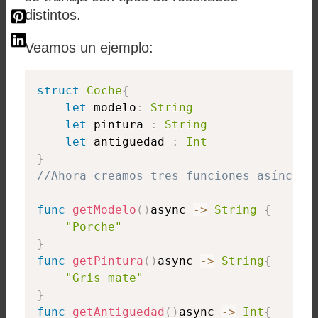
distintos.
Veamos un ejemplo:
struct
Coche
{
let
 modelo
:
String
let
 pintura 
:
String
let
 antiguedad 
:
Int
}
//Ahora creamos tres funciones asíncron
func
getModelo
(
)
async 
-
>
String
{
"Porche"
}
func
getPintura
(
)
async 
-
>
String
{
"Gris mate"
}
func
getAntiguedad
(
)
async 
-
>
Int
{