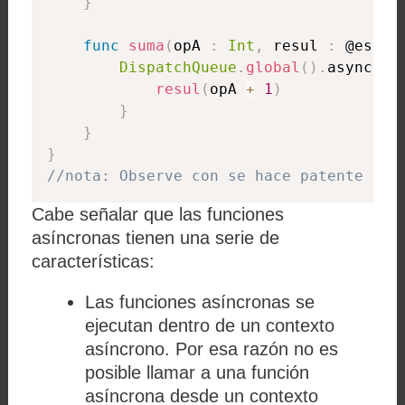
}
func
suma
(
opA 
:
Int
,
 resul 
:
 @escap
DispatchQueue
.
global
(
)
.
async 
{
resul
(
opA 
+
1
)
}
}
}
//nota: Observe con se hace patente la 
Cabe señalar que las funciones
asíncronas tienen una serie de
características:
Las funciones asíncronas se
ejecutan dentro de un contexto
asíncrono. Por esa razón no es
posible llamar a una función
asíncrona desde un contexto