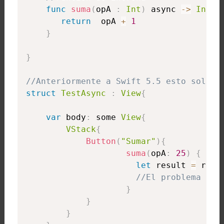
func
suma
(
opA 
:
Int
)
 async 
-
>
Int
{
return
  opA 
+
1
}
}
//Anteriormente a Swift 5.5 esto solo s
struct
TestAsync
:
View
{
var
 body
:
 some 
View
{
VStack
{
Button
(
"Sumar"
)
{
suma
(
opA
:
25
)
{
 res
let
 result 
=
 resul
//El problema aqu
}
}
}