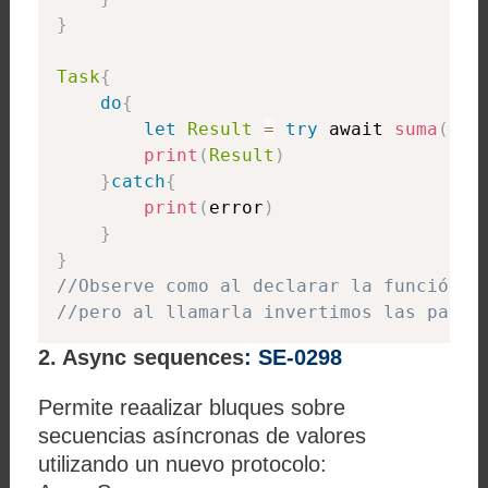
}
Task
{
do
{
let
Result
=
try
 await 
suma
(
opA
print
(
Result
)
}
catch
{
print
(
error
)
}
}
//Observe como al declarar la función u
//pero al llamarla invertimos las palab
2. Async sequences
:
SE-0298
Permite reaalizar bluques sobre
secuencias asíncronas de valores
utilizando un nuevo protocolo: