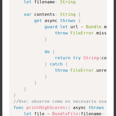
let
 filename
:
String
var
 contents
:
String
{
get
 async 
throws
{
guard
let
 url 
=
Bundle
.
main
throw
FileError
.
missing

}
do
{
return
try
String
(
conte
}
catch
{
throw
FileError
.
unreadab
}
}
}
}
//Uso: observe como es necesario usar "
func
printHighScores
(
)
 async 
throws
{
let
 file 
=
BundleFile
(
filename
:
"hi