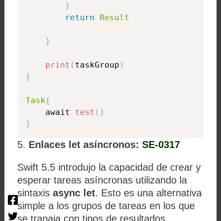
}
return
Result
}
print
(
taskGroup
)
}
Task
{
    await 
test
(
)
}
5.
Enlaces let asíncronos:
SE-0317
Swift 5.5 introdujo la capacidad de crear y
esperar tareas asíncronas utilizando la
sintaxis
async let
. Esto es una alternativa
simple a los grupos de tareas en los que
se tranaja con tipos de resultados