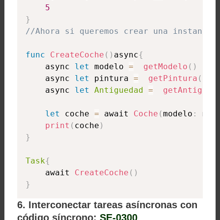
5
}
//Ahora si queremos crear una instancia
func
CreateCoche
(
)
async
{
    async 
let
 modelo 
=
getModelo
(
)
    async 
let
 pintura 
=
getPintura
(
)
    async 
let
Antiguedad
=
getAntigued
let
 coche 
=
 await 
Coche
(
modelo
:
 mod
print
(
coche
)
}
Task
{
    await 
CreateCoche
(
)
}
6. Interconectar tareas asíncronas con
código síncrono:
SE-0300