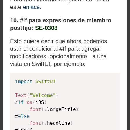
este
enlace
.
10. #If para expresiones de miembro
postfijo
:
SE-0308
Esto quiere decir que ahora podemos
usar el condicional #If para agregar
modificadores, opcionalmente, a una
vista en SwiftUI, por ejemplo:
import
SwiftUI
Text
(
"Welcome"
)
#
if
os
(
iOS
)
.
font
(
.
largeTitle
)
#
else
.
font
(
.
headline
)