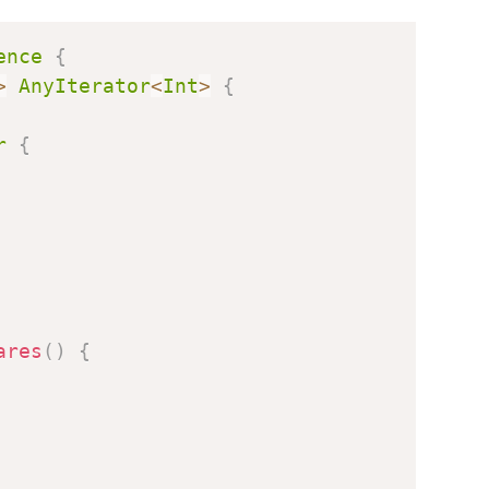
ence
{
>
AnyIterator
<
Int
>
{
r
{
ares
(
)
{