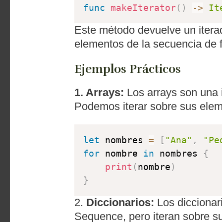
func
makeIterator
(
)
-
>
It
Este método devuelve un iterado
elementos de la secuencia de 
Ejemplos Prácticos
1. Arrays:
Los arrays son una
Podemos iterar sobre sus elem
let
 nombres 
=
[
"Ana"
,
"Pe
for
 nombre 
in
 nombres 
{
print
(
nombre
)
}
2.
Diccionarios:
Los diccionari
Sequence, pero iteran sobre su