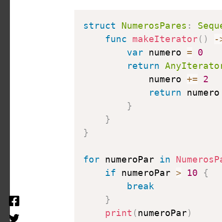
struct
NumerosPares
:
Sequ
func
makeIterator
(
)
-
var
 numero 
=
0
return
AnyIterato
            numero 
+
=
2
return
 numero

}
}
}
for
 numeroPar 
in
NumerosP
if
 numeroPar 
>
10
{
break
}
print
(
numeroPar
)