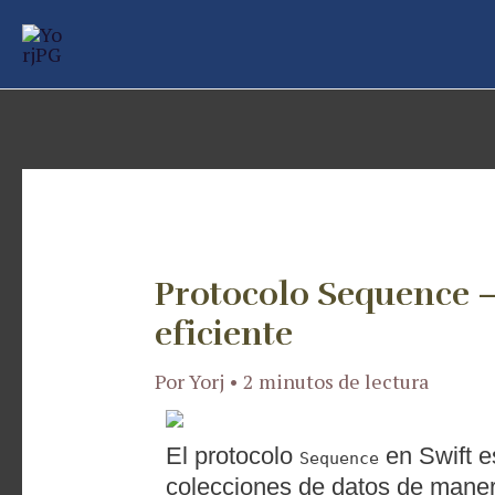
Ir
Navegación
al
de
contenido
entradas
Protocolo Sequence 
eficiente
Por
Yorj
•
2 minutos de lectura
El protocolo
en Swift e
Sequence
colecciones de datos de maner