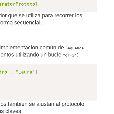
eratorProtocol
r que se utiliza para recorrer los
forma secuencial.
 implementación común de
.
Sequence
entos utilizando un bucle
:
for-in
dro"
,
"Laura"
]
os también se ajustan al protocolo
s claves: