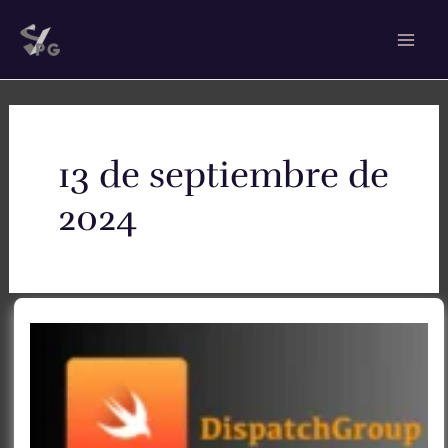
Ir
Mai
al
Men
contenido
13 de septiembre de
2024