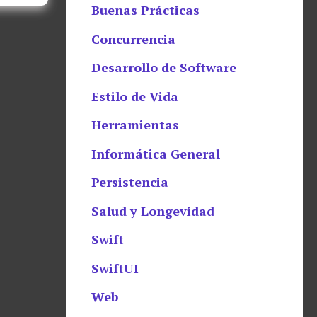
Buenas Prácticas
Concurrencia
Desarrollo de Software
Estilo de Vida
Herramientas
Informática General
Persistencia
Salud y Longevidad
Swift
SwiftUI
Web