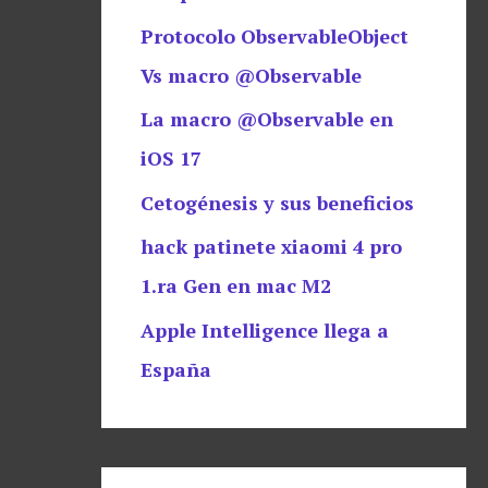
Protocolo ObservableObject
Vs macro @Observable
La macro @Observable en
iOS 17
Cetogénesis y sus beneficios
hack patinete xiaomi 4 pro
1.ra Gen en mac M2
Apple Intelligence llega a
España