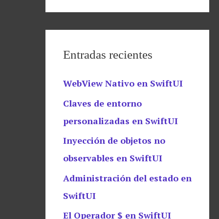
Entradas recientes
WebView Nativo en SwiftUI
Claves de entorno
personalizadas en SwiftUI
Inyección de objetos no
observables en SwiftUI
Administración del estado en
SwiftUI
El Operador $ en SwiftUI