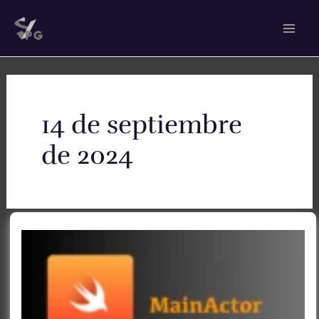
Ir
Mai
al
Men
contenido
14 de septiembre
de 2024